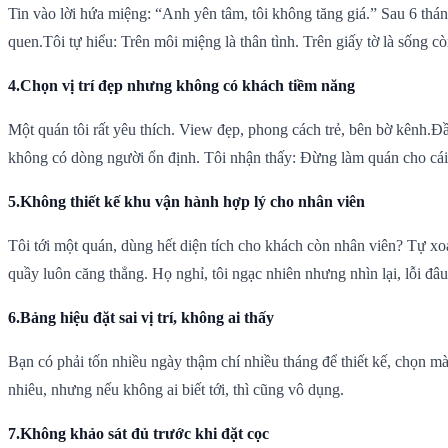
Tin vào lời hứa miệng: “Anh yên tâm, tôi không tăng giá.” Sau 6 thá
quen.Tôi tự hiểu: Trên môi miệng là thân tình. Trên giấy tờ là sống cò
4.Chọn vị trí đẹp nhưng không có khách tiềm năng
Một quán tôi rất yêu thích. View đẹp, phong cách trẻ, bên bờ kênh.Đ
không có dòng người ổn định. Tôi nhận thấy: Đừng làm quán cho cái 
5.Không thiết kế khu vận hành hợp lý cho nhân viên
Tôi tới một quán, dùng hết diện tích cho khách còn nhân viên? Tự xo
quầy luôn căng thẳng. Họ nghỉ, tôi ngạc nhiên nhưng nhìn lại, lỗi đâ
6.Bảng hiệu đặt sai vị trí, không ai thấy
Bạn có phải tốn nhiều ngày thậm chí nhiều tháng để thiết kế, chọn màu
nhiêu, nhưng nếu không ai biết tới, thì cũng vô dụng.
7.Không khảo sát đủ trước khi đặt cọc