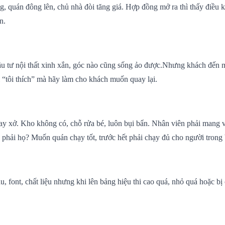
ng, quán đông lên, chủ nhà đòi tăng giá. Hợp đồng mở ra thì thấy điều 
n.
ầu tư nội thất xinh xắn, góc nào cũng sống ảo được.Nhưng khách đến m
“tôi thích” mà hãy làm cho khách muốn quay lại.
ay xở. Kho không có, chỗ rửa bé, luôn bụi bẩn. Nhân viên phải mang vậ
u phải họ? Muốn quán chạy tốt, trước hết phải chạy đủ cho người trong 
, font, chất liệu nhưng khi lên bảng hiệu thi cao quá, nhỏ quá hoặc bị 