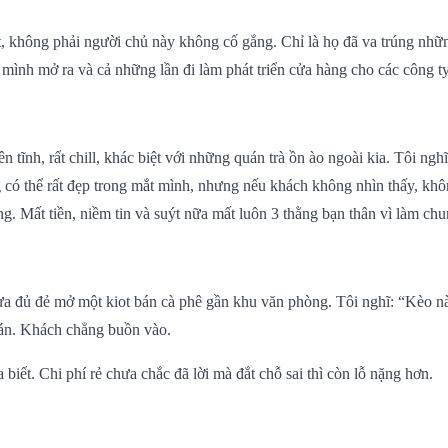
t, không phải người chủ này không cố gắng. Chỉ là họ đã va trúng nhữn
h mình mở ra và cả những lần đi làm phát triển cửa hàng cho các công ty
tĩnh, rất chill, khác biệt với những quán trà ồn ào ngoài kia. Tôi nghĩ
 rất đẹp trong mắt mình, nhưng nếu khách không nhìn thấy, không 
g. Mất tiền, niềm tin và suýt nữa mất luôn 3 thằng bạn thân vì làm chu
h vừa đủ đẻ mở một kiot bán cà phê gần khu văn phòng. Tôi nghĩ: “Kèo 
uán. Khách chẳng buồn vào.
biết. Chi phí rẻ chưa chắc đã lời mà đắt chỗ sai thì còn lỗ nặng hơn.