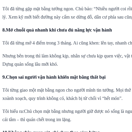
Tôi đã từng gặp mặt bằng tưởng ngon. Chủ bảo: “Nhiều người coi rồi
lý. Xem kỹ mới biết đường này cấm xe dừng đỗ, dân cư phía sau cũng t
8.Mở chuỗi quá nhanh khi chưa đủ năng lực vận hành
Tôi đã từng mở 4 điểm trong 3 tháng. Ai cũng khen: lên tay, nhanh ch
Nhưng bên trong thì làm không kịp, nhân sự chưa kịp quen việc, vật t
Dựng quán sống lâu mới khó.
9.Chọn sai người vận hành khiến mặt bằng thất bại
Tôi từng giao một mặt bằng ngon cho người mình tin tưởng. Mọi thứ đ
xoành xoạch, quy trình không có, khách bị từ chối vì “hết món”.
Tôi hiểu ra:Chủ chọn mặt bằng nhưng người giữ được nó sống là ng
cái tâm – thì quán chết trong im lặng.