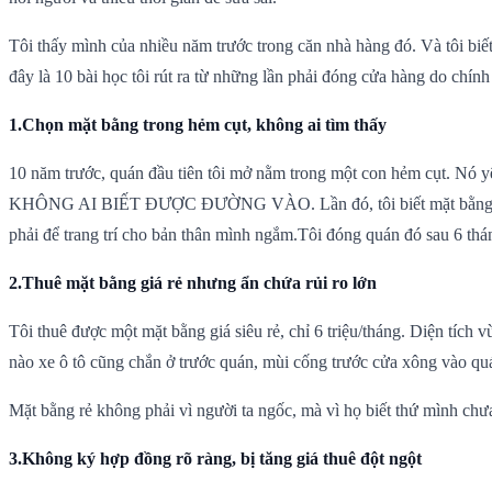
Tôi thấy mình của nhiều năm trước trong căn nhà hàng đó. Và tôi biế
đây là 10 bài học tôi rút ra từ những lần phải đóng cửa hàng do chín
1.Chọn mặt bằng trong hẻm cụt, không ai tìm thấy
10 năm trước, quán đầu tiên tôi mở nằm trong một con hẻm cụt. Nó yên 
KHÔNG AI BIẾT ĐƯỢC ĐƯỜNG VÀO. Lần đó, tôi biết mặt bằng có thể
phải để trang trí cho bản thân mình ngắm.Tôi đóng quán đó sau 6 thán
2.Thuê mặt bằng giá rẻ nhưng ẩn chứa rủi ro lớn
Tôi thuê được một mặt bằng giá siêu rẻ, chỉ 6 triệu/tháng. Diện tíc
nào xe ô tô cũng chắn ở trước quán, mùi cống trước cửa xông vào q
Mặt bằng rẻ không phải vì người ta ngốc, mà vì họ biết thứ mình chưa 
3.Không ký hợp đồng rõ ràng, bị tăng giá thuê đột ngột