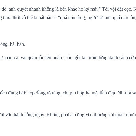
 đó, anh quyết nhanh không là bên khác họ ký mất.” Tôi vội đặt cọc. 
hưa thớt và thế là hát bài ca “quá đau lòng, người ơi anh quá đau lòn
óng, bài bản.
ư loạn xạ, vài quán lỗi liên hoàn. Tôi ngồi lại, nhìn từng danh sách c
ều đúng bài: hợp đồng rõ ràng, chi phí hợp lý, mặt tiền đẹp. Nhưng sa
ười vận hành hằng ngày. Không phải ai cũng yêu thương cái quán như