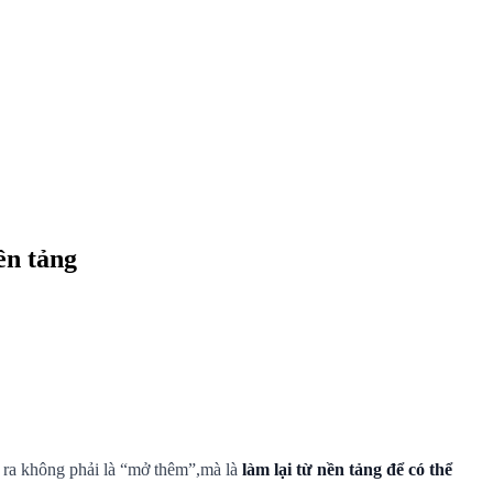
ền tảng
t ra không phải là “mở thêm”,mà là
làm lại từ nền tảng để có thể