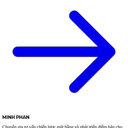
349.000 ₫.
là:
199.000 ₫.
MINH
PHAN
Chuyên gia tư vấn chiến lược mặt bằng và phát triển điểm bán cho