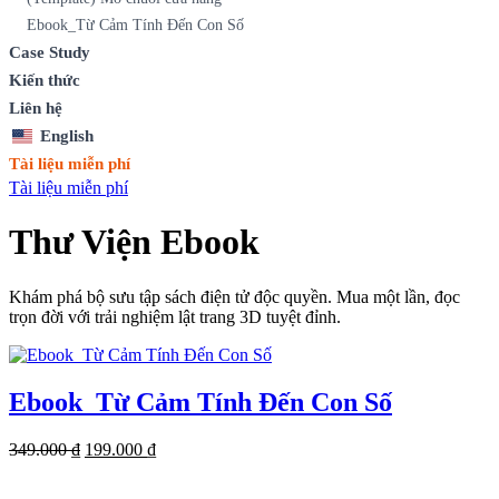
Ebook_Từ Cảm Tính Đến Con Số
Case Study
Kiến thức
Liên hệ
English
Tài liệu miễn phí
Tài liệu miễn phí
Thư Viện Ebook
Khám phá bộ sưu tập sách điện tử độc quyền. Mua một lần, đọc
trọn đời với trải nghiệm lật trang 3D tuyệt đỉnh.
Ebook_Từ Cảm Tính Đến Con Số
Giá
Giá
349.000
₫
199.000
₫
gốc
hiện
là:
tại