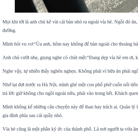
Mọi khi tới là anh chủ kê vài cái bàn nhỏ ra ngoài vỉa hè. Ngồi đó ăn
đường.
Mình hỏi vu vơ:“Ủa anh, hôm nay không để bàn ngoài cho thoáng hả
Anh chủ cười nhẹ, giọng nghe có chút mệt:“Đang dẹp vỉa hè em ơi, kh
Nghe vậy, tự nhiên thấy nghèn nghẹn. Không phải vì bữa ăn phải ngồ
Nhớ lại đợt trước ra Hà Nội, mình ghé một con phố phở cuốn nổi tiế
trả lời: giờ không cho ngồi ngoài nữa, phải vào trong hết. Khách quen
Mình không kể những câu chuyện này để than hay trách ai. Quản lý là 
gia đình phía sau cái quầy nhỏ.
Vỉa hè cũng là một phần ký ức của thành phố. Là nơi người ta vừa ăn