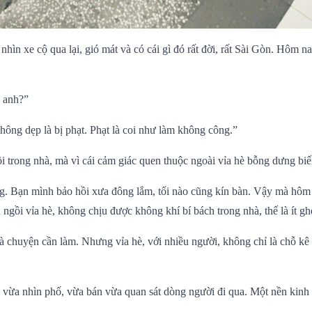
, nhìn xe cộ qua lại, gió mát và có cái gì đó rất đời, rất Sài Gòn. Hôm
 anh?”
ông dẹp là bị phạt. Phạt là coi như làm không công.”
i trong nhà, mà vì cái cảm giác quen thuộc ngoài vỉa hè bỗng dưng biế
ng. Bạn mình bảo hồi xưa đông lắm, tối nào cũng kín bàn. Vậy mà hôm 
 ngồi vỉa hè, không chịu được không khí bí bách trong nhà, thế là ít gh
chuyện cần làm. Nhưng vỉa hè, với nhiều người, không chỉ là chỗ kê cá
 vừa nhìn phố, vừa bán vừa quan sát dòng người đi qua. Một nền kinh t