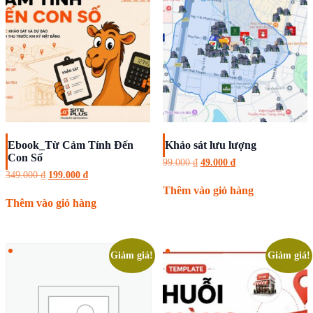
Ebook_Từ Cảm Tính Đến
Khảo sát lưu lượng
Con Số
Giá
Giá
99.000
₫
49.000
₫
gốc
hiện
Giá
Giá
349.000
₫
199.000
₫
là:
tại
gốc
hiện
Thêm vào giỏ hàng
99.000 ₫.
là:
là:
tại
Thêm vào giỏ hàng
49.000 ₫.
349.000 ₫.
là:
199.000 ₫.
Giảm giá!
Giảm giá!