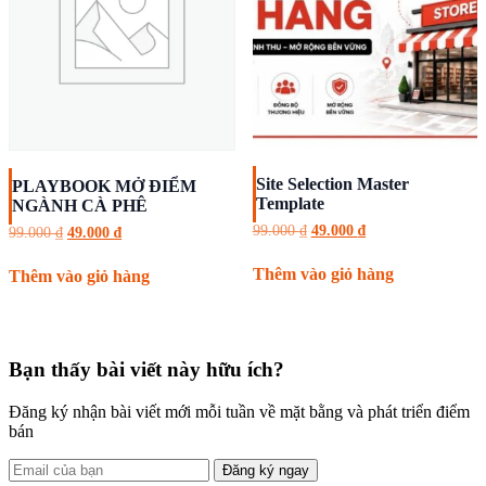
Site Selection Master
PLAYBOOK MỞ ĐIỂM
Template
NGÀNH CÀ PHÊ
Giá
Giá
99.000
₫
49.000
₫
Giá
Giá
99.000
₫
49.000
₫
gốc
hiện
gốc
hiện
là:
tại
là:
tại
Thêm vào giỏ hàng
Thêm vào giỏ hàng
99.000 ₫.
là:
99.000 ₫.
là:
49.000 ₫.
49.000 ₫.
Bạn thấy bài viết này hữu ích?
Đăng ký nhận bài viết mới mỗi tuần về mặt bằng và phát triển điểm
bán
Đăng ký ngay