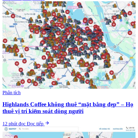
Phân tích
Highlands Coffee không thuê “mặt bằng đẹp” – Họ
thuê vị trí kiểm soát dòng người
12 phút đọc
Đọc tiếp