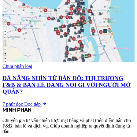
Chưa phân loại
ĐÀ NẴNG NHÌN TỪ BẢN ĐỒ: THỊ TRƯỜNG
F&B & BÁN LẺ ĐANG NÓI GÌ VỚI NGƯỜI MỞ
QUÁN?
7 phút đọc
Đọc tiếp
MINH
PHAN
Chuyên gia tư vấn chiến lược mặt bằng và phát triển điểm bán cho
F&B, bán lẻ và dịch vụ. Giúp doanh nghiệp ra quyết định đúng từ
đầu.