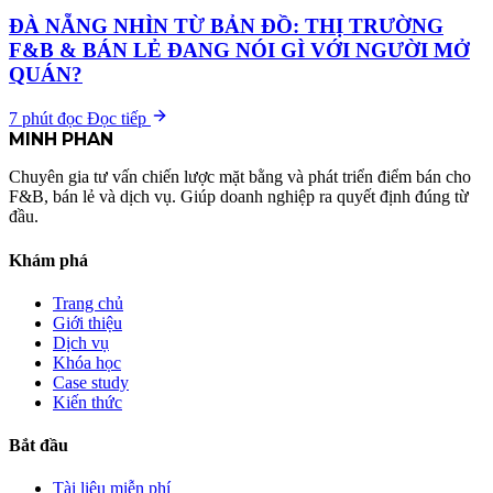
ĐÀ NẴNG NHÌN TỪ BẢN ĐỒ: THỊ TRƯỜNG
F&B & BÁN LẺ ĐANG NÓI GÌ VỚI NGƯỜI MỞ
QUÁN?
7 phút đọc
Đọc tiếp
MINH
PHAN
Chuyên gia tư vấn chiến lược mặt bằng và phát triển điểm bán cho
F&B, bán lẻ và dịch vụ. Giúp doanh nghiệp ra quyết định đúng từ
đầu.
Khám phá
Trang chủ
Giới thiệu
Dịch vụ
Khóa học
Case study
Kiến thức
Bắt đầu
Tài liệu miễn phí