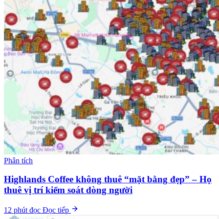
Phân tích
Highlands Coffee không thuê “mặt bằng đẹp” – Họ
thuê vị trí kiểm soát dòng người
12 phút đọc
Đọc tiếp