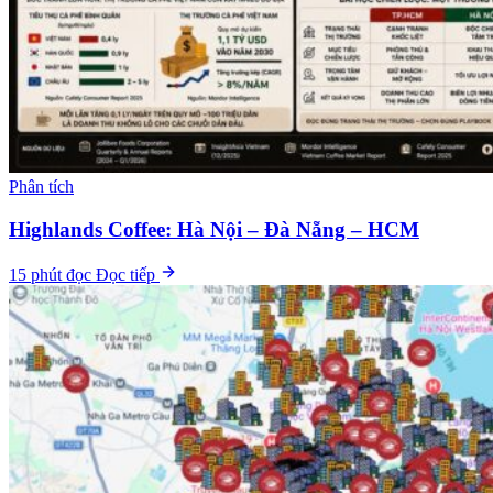
Phân tích
Highlands Coffee: Hà Nội – Đà Nẵng – HCM
15 phút đọc
Đọc tiếp