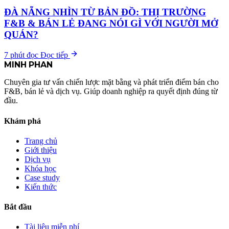
ĐÀ NẴNG NHÌN TỪ BẢN ĐỒ: THỊ TRƯỜNG
F&B & BÁN LẺ ĐANG NÓI GÌ VỚI NGƯỜI MỞ
QUÁN?
7 phút đọc
Đọc tiếp
MINH
PHAN
Chuyên gia tư vấn chiến lược mặt bằng và phát triển điểm bán cho
F&B, bán lẻ và dịch vụ. Giúp doanh nghiệp ra quyết định đúng từ
đầu.
Khám phá
Trang chủ
Giới thiệu
Dịch vụ
Khóa học
Case study
Kiến thức
Bắt đầu
Tài liệu miễn phí