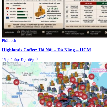
Phân tích
Highlands Coffee: Hà Nội – Đà Nẵng – HCM
15 phút đọc
Đọc tiếp