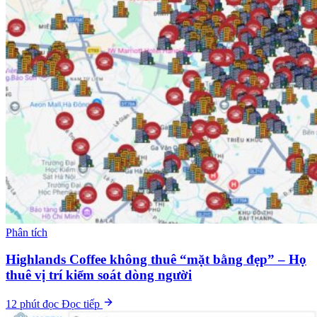
Phân tích
Highlands Coffee không thuê “mặt bằng đẹp” – Họ
thuê vị trí kiểm soát dòng người
12 phút đọc
Đọc tiếp