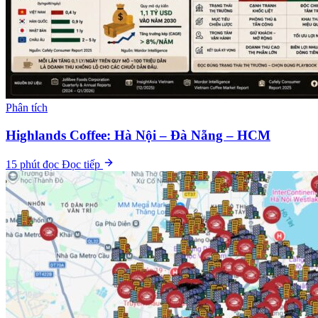
Phân tích
Highlands Coffee: Hà Nội – Đà Nẵng – HCM
15 phút đọc
Đọc tiếp