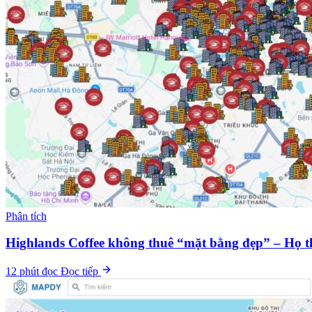
Phân tích
Highlands Coffee không thuê “mặt bằng đẹp” – Họ th
12 phút đọc
Đọc tiếp